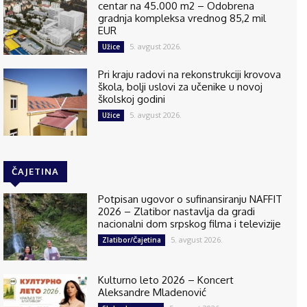
centar na 45.000 m2 – Odobrena
gradnja kompleksa vrednog 85,2 mil
EUR
5. avgust 2026.
Užice
Pri kraju radovi na rekonstrukciji krovova
škola, bolji uslovi za učenike u novoj
školskoj godini
5. avgust 2026.
Užice
ČAJETINA
Potpisan ugovor o sufinansiranju NAFFIT
2026 – Zlatibor nastavlja da gradi
nacionalni dom srpskog filma i televizije
5. avgust 2026.
Zlatibor/Čajetina
Kulturno leto 2026 – Koncert
Aleksandre Mladenović