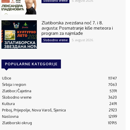
5. avgust 2026.
Slobodno vreme
Zlatiborska zvezdana noć 7. i 8.
avgusta: Posmatranje kiše meteora i
program za najmlađe
5. avgust 2026.
Slobodno vreme
POPULARNE KATEGORIJE
Užice
11747
Srbija i region
7063
Zlatibor/Čajetina
5391
Slobodno vreme
3620
Kultura
2491
Priboj, Prijepolje, Nova Varoš, Sjenica
2923
Naslovna
12199
Zlatiborski okrug
10915