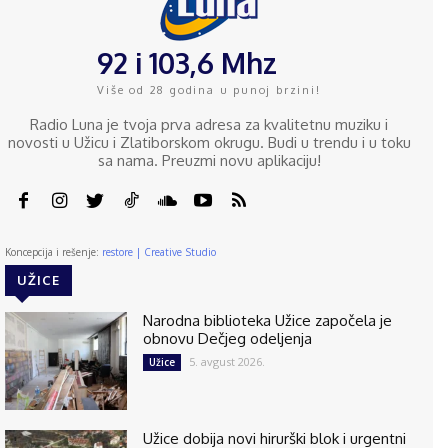
92 i 103,6 Mhz
Više od 28 godina u punoj brzini!
Radio Luna je tvoja prva adresa za kvalitetnu muziku i
novosti u Užicu i Zlatiborskom okrugu. Budi u trendu i u toku
sa nama. Preuzmi novu aplikaciju!
Koncepcija i rešenje:
restore | Creative Studio
UŽICE
Narodna biblioteka Užice započela je
obnovu Dečjeg odeljenja
5. avgust 2026.
Užice
Užice dobija novi hirurški blok i urgentni