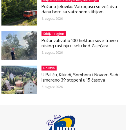
Požar u Jeloviku: Vatrogasci su već dva
dana bore sa vatrenom stihijom
5. avgust 2026.
Srbija i region
Požar zahvatio 100 hektara suve trave i
niskog rastinja u selu kod Zaječara
5. avgust 2026.
Društvo
U Paliću, Kikindi, Somboru i Novom Sadu
izmereno 39 stepeni u 15 časova
5. avgust 2026.