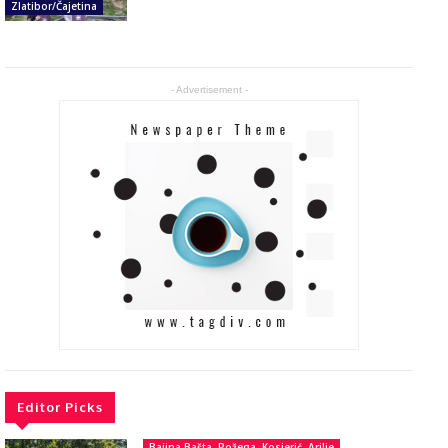
Zlatibor/Čajetina
- Advertisement -
Editor Picks
Bajina Bašta, Požega, Kosjerić, Arilje