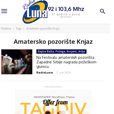
92 i 103,6 Mhz
27 godina u punoj
brzini!
Početna
Tags
Amatersko pozorište Knjaz
Amatersko pozorište Knjaz
Bajina Bašta, Požega, Kosjerić, Arilje
Na Festivalu amaterskih pozorišta
Zapadne Srbije nagrada požeškom
glumcu
RadioLuna
-
3. jun 2024.
- Advertisement -