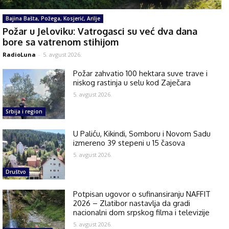
Bajina Bašta, Požega, Kosjerić, Arilje
Požar u Jeloviku: Vatrogasci su već dva dana
bore sa vatrenom stihijom
RadioLuna
-
5. avgust 2026.
Požar zahvatio 100 hektara suve trave i
niskog rastinja u selu kod Zaječara
5. avgust 2026.
Srbija i region
U Paliću, Kikindi, Somboru i Novom Sadu
izmereno 39 stepeni u 15 časova
5. avgust 2026.
Društvo
Potpisan ugovor o sufinansiranju NAFFIT
2026 – Zlatibor nastavlja da gradi
nacionalni dom srpskog filma i televizije
5. avgust 2026.