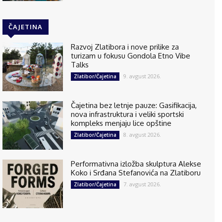
ČAJETINA
Razvoj Zlatibora i nove prilike za
turizam u fokusu Gondola Etno Vibe
Talks
9. avgust 2026.
Zlatibor/Čajetina
Čajetina bez letnje pauze: Gasifikacija,
nova infrastruktura i veliki sportski
kompleks menjaju lice opštine
8. avgust 2026.
Zlatibor/Čajetina
Performativna izložba skulptura Alekse
Koko i Srđana Stefanovića na Zlatiboru
7. avgust 2026.
Zlatibor/Čajetina