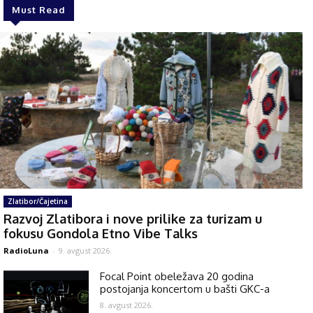
Must Read
Zlatibor/Čajetina
Razvoj Zlatibora i nove prilike za turizam u
fokusu Gondola Etno Vibe Talks
RadioLuna
-
9. avgust 2026.
Focal Point obeležava 20 godina
postojanja koncertom u bašti GKC-a
8. avgust 2026.