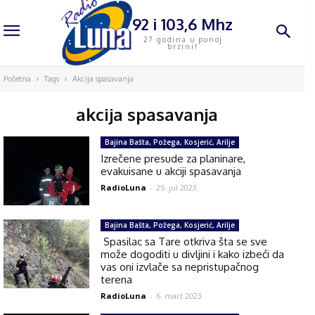
92 i 103,6 Mhz
27 godina u punoj
brzini!
Početna
Tags
Akcija spasavanja
akcija spasavanja
Bajina Bašta, Požega, Kosjerić, Arilje
Izrečene presude za planinare,
evakuisane u akciji spasavanja
RadioLuna
-
25. jul 2023.
Bajina Bašta, Požega, Kosjerić, Arilje
Spasilac sa Tare otkriva šta se sve
može dogoditi u divljini i kako izbeći da
vas oni izvlače sa nepristupačnog
terena
RadioLuna
-
6. mart 2023.