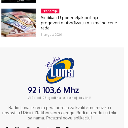
Ekonomija
Sindikat: U ponedeljak počinju
pregovori o utvrđivanju minimalne cene
rada
8. avgust 2026.
92 i 103,6 Mhz
Više od 28 godina u punoj brzini!
Radio Luna je tvoja prva adresa za kvalitetnu muziku i
novosti u Užicu i Zlatiborskom okrugu. Budi u trendu i u toku
sa nama. Preuzmi novu aplikaciju!