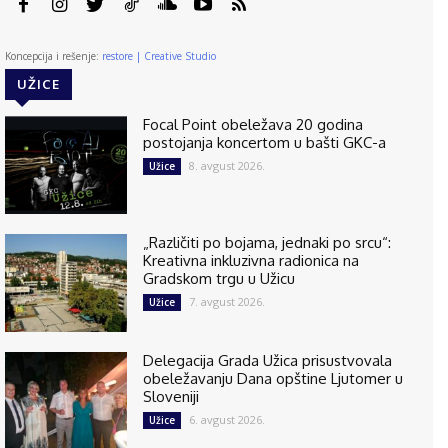
Koncepcija i rešenje:
restore | Creative Studio
UŽICE
Focal Point obeležava 20 godina
postojanja koncertom u bašti GKC-a
8. avgust 2026.
Užice
„Različiti po bojama, jednaki po srcu“:
Kreativna inkluzivna radionica na
Gradskom trgu u Užicu
7. avgust 2026.
Užice
Delegacija Grada Užica prisustvovala
obeležavanju Dana opštine Ljutomer u
Sloveniji
6. avgust 2026.
Užice