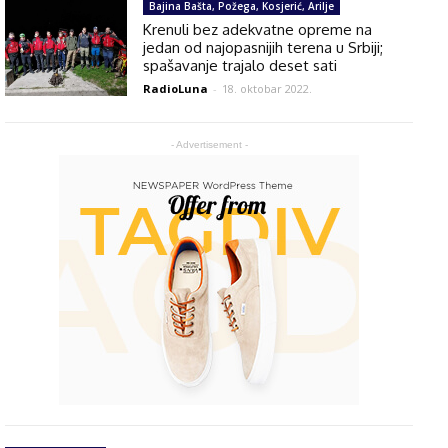
Bajina Bašta, Požega, Kosjerić, Arilje
Krenuli bez adekvatne opreme na
jedan od najopasnijih terena u Srbiji;
spašavanje trajalo deset sati
RadioLuna
-
18. oktobar 2022.
- Advertisement -