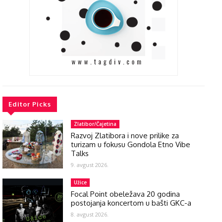
Editor Picks
Zlatibor/Čajetina
Razvoj Zlatibora i nove prilike za
turizam u fokusu Gondola Etno Vibe
Talks
9. avgust 2026.
Užice
Focal Point obeležava 20 godina
postojanja koncertom u bašti GKC-a
8. avgust 2026.