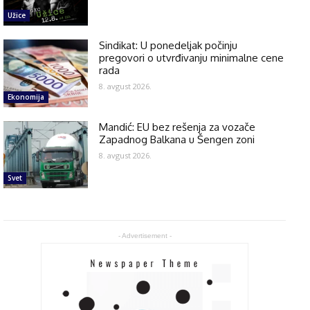
Užice
Sindikat: U ponedeljak počinju
pregovori o utvrđivanju minimalne cene
rada
8. avgust 2026.
Ekonomija
Mandić: EU bez rešenja za vozače
Zapadnog Balkana u Šengen zoni
8. avgust 2026.
Svet
- Advertisement -