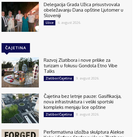
Delegacija Grada Užica prisustvovala
obeležavanju Dana opštine Ljutomer u
Sloveniji
6. avgust 2026.
Užice
ČAJETINA
Razvoj Zlatibora i nove prilike za
turizam u fokusu Gondola Etno Vibe
Talks
9. avgust 2026.
Zlatibor/Čajetina
Čajetina bez letnje pauze: Gasifikacija,
nova infrastruktura i veliki sportski
kompleks menjaju lice opštine
8. avgust 2026.
Zlatibor/Čajetina
Performativna izložba skulptura Alekse