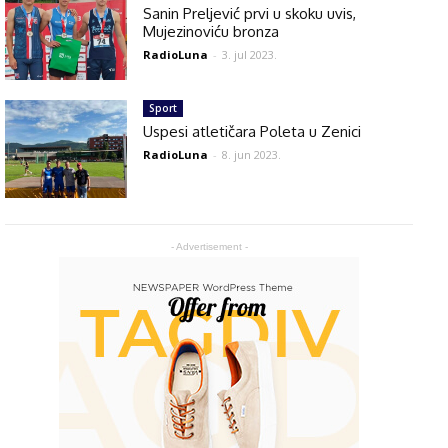
Sanin Preljević prvi u skoku uvis,
Mujezinoviću bronza
RadioLuna
-
3. jul 2023.
Sport
Uspesi atletičara Poleta u Zenici
RadioLuna
-
8. jun 2023.
- Advertisement -