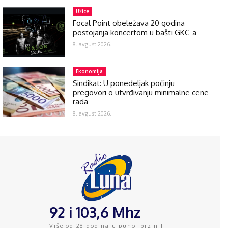
Užice
Focal Point obeležava 20 godina
postojanja koncertom u bašti GKC-a
8. avgust 2026.
Ekonomija
Sindikat: U ponedeljak počinju
pregovori o utvrđivanju minimalne cene
rada
8. avgust 2026.
92 i 103,6 Mhz
Više od 28 godina u punoj brzini!