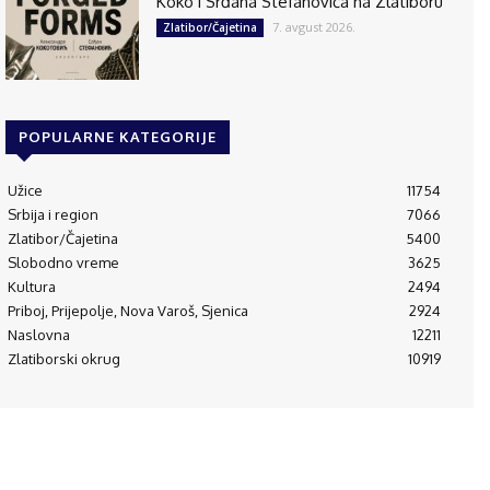
Koko i Srđana Stefanovića na Zlatiboru
7. avgust 2026.
Zlatibor/Čajetina
POPULARNE KATEGORIJE
Užice
11754
Srbija i region
7066
Zlatibor/Čajetina
5400
Slobodno vreme
3625
Kultura
2494
Priboj, Prijepolje, Nova Varoš, Sjenica
2924
Naslovna
12211
Zlatiborski okrug
10919
© 1995-2024 Luna Press d.o.o i RAM Radio Media Mreža d.o.o., Užice
(RS)
Početna
O
Kontakt
Impressum
Politika
Aplikacija