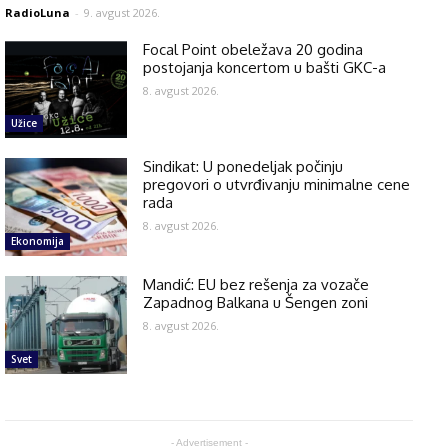
RadioLuna
-
9. avgust 2026.
Focal Point obeležava 20 godina
postojanja koncertom u bašti GKC-a
8. avgust 2026.
Užice
Sindikat: U ponedeljak počinju
pregovori o utvrđivanju minimalne cene
rada
8. avgust 2026.
Ekonomija
Mandić: EU bez rešenja za vozače
Zapadnog Balkana u Šengen zoni
8. avgust 2026.
Svet
- Advertisement -