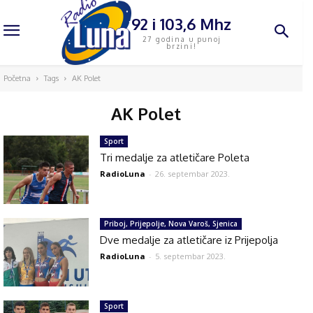
92 i 103,6 Mhz
27 godina u punoj
brzini!
Početna
Tags
AK Polet
AK Polet
Sport
Tri medalje za atletičare Poleta
RadioLuna
-
26. septembar 2023.
Priboj, Prijepolje, Nova Varoš, Sjenica
Dve medalje za atletičare iz Prijepolja
RadioLuna
-
5. septembar 2023.
Sport