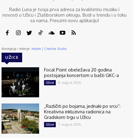
Radio Luna je tvoja prva adresa za kvalitetnu muziku i
novosti u Užicu i Zlatiborskom okrugu. Budi u trendu i u toku
sa nama. Preuzmi novu aplikaciju!
Koncepcija i rešenje:
restore | Creative Studio
UŽICE
Focal Point obeležava 20 godina
postojanja koncertom u bašti GKC-a
8. avgust 2026.
Užice
„Različiti po bojama, jednaki po srcu“:
Kreativna inkluzivna radionica na
Gradskom trgu u Užicu
7. avgust 2026.
Užice